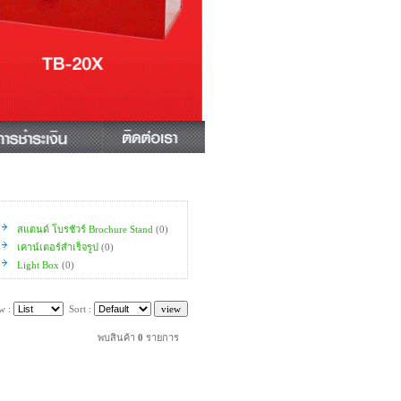
สแตนด์ โบรชัวร์ Brochure Stand
(0)
เคาน์เตอร์สำเร็จรูป
(0)
Light Box
(0)
w :
Sort :
พบสินค้า
0
รายการ