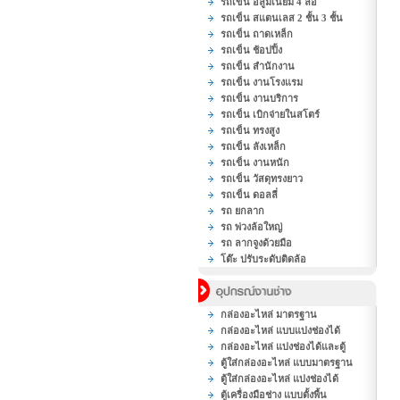
รถเข็น อลูมิเนียม 4 ล้อ
รถเข็น สแตนเลส 2 ชั้น 3 ชั้น
รถเข็น ถาดเหล็ก
รถเข็น ช้อปปิ้ง
รถเข็น สำนักงาน
รถเข็น งานโรงแรม
รถเข็น งานบริการ
รถเข็น เบิกจ่ายในสโตร์
รถเข็น ทรงสูง
รถเข็น ลังเหล็ก
รถเข็น งานหนัก
รถเข็น วัสดุทรงยาว
รถเข็น ดอลลี่
รถ ยกลาก
รถ พ่วงล้อใหญ่
รถ ลากจูงด้วยมือ
โต๊ะ ปรับระดับติดล้อ
กล่องอะไหล่ มาตรฐาน
กล่องอะไหล่ แบบแบ่งช่องได้
กล่องอะไหล่ แบ่งช่องได้และตู้
ตู้ใส่กล่องอะไหล่ แบบมาตรฐาน
ตู้ใส่กล่องอะไหล่ แบ่งช่องได้
ตู้เครื่องมือช่าง แบบตั้งพื้น