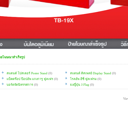
ายโฆษณาสำเร็จรูป
สแตนด์ โปสเตอร์ Poster Stand
(0)
สแตนด์ ดิสเพลย์ Display Stand
(0)
แบ็คดร๊อป ป๊อปอัพ แกงการู ฟูลเฟร
(0)
โรลอัพ อีซี่ ฟูลเฟรม
(0)
บอร์ดจัดนิทรรศการ
(0)
ธงญี่ปุ่น J-Flag
(0)
Vie