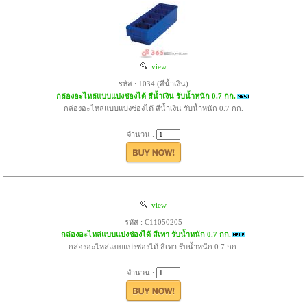
view
รหัส : 1034 (สีน้ำเงิน)
กล่องอะไหล่แบบแบ่งช่องได้ สีน้ำเงิน รับน้ำหนัก 0.7 กก.
กล่องอะไหล่แบบแบ่งช่องได้ สีน้ำเงิน รับน้ำหนัก 0.7 กก.
จำนวน :
view
รหัส : C11050205
กล่องอะไหล่แบบแบ่งช่องได้ สีเทา รับน้ำหนัก 0.7 กก.
กล่องอะไหล่แบบแบ่งช่องได้ สีเทา รับน้ำหนัก 0.7 กก.
จำนวน :